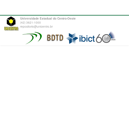
Universidade Estadual do Centro-Oeste
(42) 3621-1000
repositorio@unicentro.br