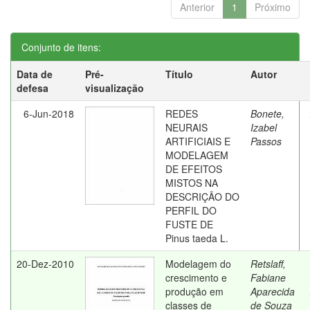
Anterior
1
Próximo
Conjunto de itens:
Data de
Pré-
Título
Autor
defesa
visualização
6-Jun-2018
REDES
Bonete,
NEURAIS
Izabel
ARTIFICIAIS E
Passos
MODELAGEM
DE EFEITOS
MISTOS NA
DESCRIÇÃO DO
PERFIL DO
FUSTE DE
Pinus taeda L.
20-Dez-2010
Modelagem do
Retslaff,
crescimento e
Fabiane
produção em
Aparecida
classes de
de Souza