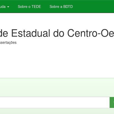
juda
Sobre o TEDE
Sobre a BDTD
de Estadual do Centro-Oe
issertações