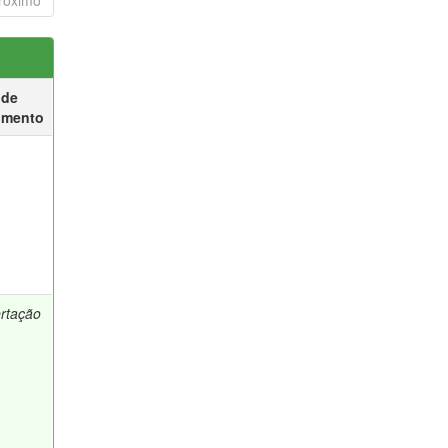
róximo
 de
umento
ertação