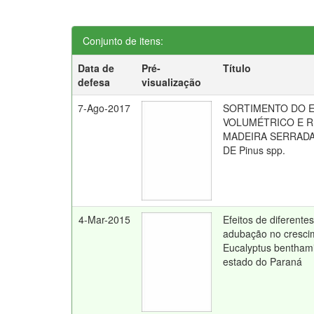
Conjunto de itens:
Data de
Pré-
Título
defesa
visualização
7-Ago-2017
SORTIMENTO DO 
VOLUMÉTRICO E 
MADEIRA SERRADA
DE Pinus spp.
4-Mar-2015
Efeitos de diferent
adubação no crescim
Eucalyptus benthami
estado do Paraná