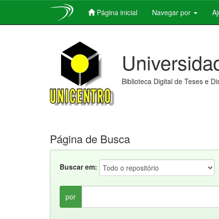
Página inicial
Navegar por
A
Skip
navigation
Universida
Biblioteca Digital de Teses e D
Página de Busca
Buscar em:
por