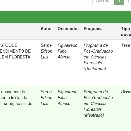
Anterior
1
P
Autor
Orientador
Programa
Tipo
doc
ESTOQUE
Serpe,
Figueiredo
Programa de
Tese
RENDIMENTO DE
Edson
Filho,
Pós-Graduação
 EM FLORESTA
Luis
Afonso
em Ciências
Florestais
(Doutorado)
es dosagens de
Serpe,
Figueiredo
Programa de
Diss
ento inicial de
Edson
Filho,
Pós-Graduação
i na região sul do
Luis
Afonso
em Ciências
Florestais
(Mestrado)