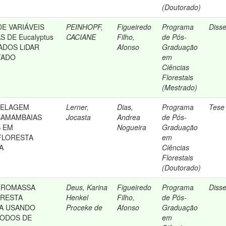
(Doutorado)
E VARIÁVEIS
PEINHOPF,
Figueiredo
Programa
Diss
 DE Eucalyptus
CACIANE
Filho,
de Pós-
DADOS LiDAR
Afonso
Graduação
TADO
em
Ciências
Florestais
(Mestrado)
DELAGEM
Lerner,
Dias,
Programa
Tese
SAMAMBAIAS
Jocasta
Andrea
de Pós-
 EM
Nogueira
Graduação
FLORESTA
em
A
Ciências
Florestais
(Doutorado)
CROMASSA
Deus, Karina
Figueiredo
Programa
Diss
ORESTA
Henkel
Filho,
de Pós-
TA USANDO
Proceke de
Afonso
Graduação
TODOS DE
em