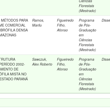
Ciências
Florestais
(Mestrado)
 MÉTODOS PARA
Ramos,
Figueiredo
Programa
Diss
ME COMERCIAL
Marilu
Filho,
de Pós-
MBRÓFILA DENSA
Afonso
Graduação
AMAZONAS
em
Ciências
Florestais
(Mestrado)
STRUTURA
Sawczuk,
Figueiredo
Programa
Diss
PERÍODO 2002-
Alex Roberto
Filho,
de Pós-
GMENTO DE
Afonso
Graduação
FILA MISTA NO
em
 ESTADO PARANÁ
Ciências
Florestais
(Mestrado)