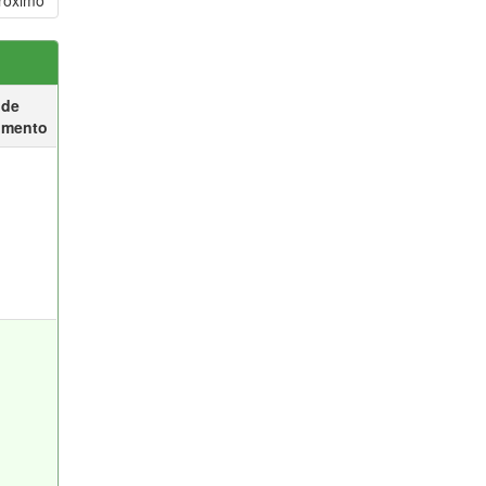
róximo
 de
umento