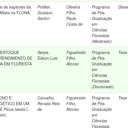
al de espécies da
Pottker,
Oliveira
Programa
Diss
a Mista na FLONA
Gustavo
Filho,
de Pós-
Sartori
Paulo
Graduação
Costa de
em
Ciências
Florestais
(Mestrado)
 ESTOQUE
Serpe,
Figueiredo
Programa
Tese
 RENDIMENTO DE
Edson Luis
Filho,
de Pós-
A EM FLORESTA
Afonso
Graduação
em
Ciências
Florestais
(Doutorado)
ONO E
Carvalho,
Figueiredo
Programa
Tese
GÉTICO EM UM
Renata Reis
Filho,
de Pós-
 Pinus taeda L.
de
Afonso
Graduação
gelm.
em
Ciências
Florestais