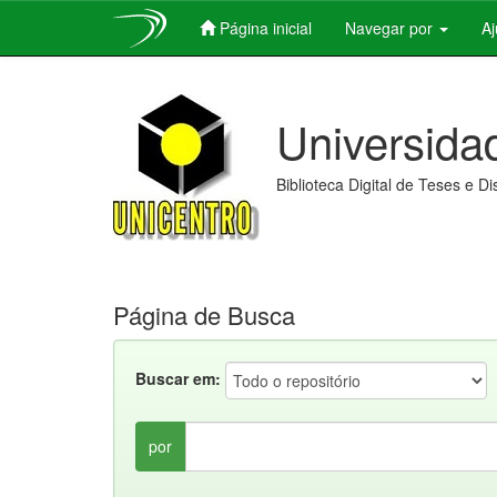
Página inicial
Navegar por
A
Skip
navigation
Universida
Biblioteca Digital de Teses e D
Página de Busca
Buscar em:
por