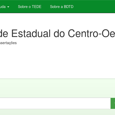
juda
Sobre o TEDE
Sobre a BDTD
de Estadual do Centro-Oe
issertações