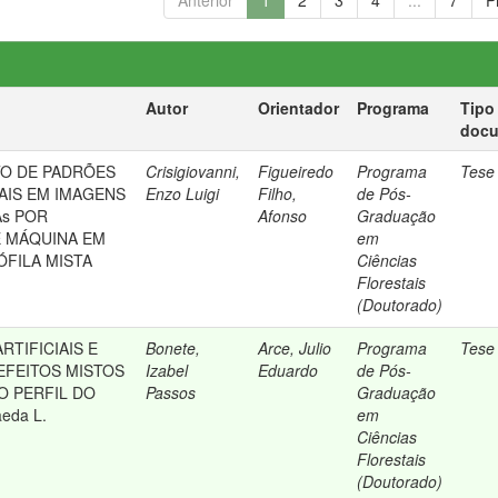
Anterior
1
2
3
4
...
7
P
Autor
Orientador
Programa
Tipo
doc
O DE PADRÕES
Crisigiovanni,
Figueiredo
Programa
Tese
AIS EM IMAGENS
Enzo Luigi
Filho,
de Pós-
As POR
Afonso
Graduação
 MÁQUINA EM
em
FILA MISTA
Ciências
Florestais
(Doutorado)
RTIFICIAIS E
Bonete,
Arce, Julio
Programa
Tese
FEITOS MISTOS
Izabel
Eduardo
de Pós-
O PERFIL DO
Passos
Graduação
eda L.
em
Ciências
Florestais
(Doutorado)