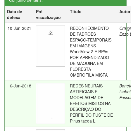
Conjunto de itens:
Data de
Pré-
Título
Autor
defesa
visualização
10-Jun-2021
RECONHECIMENTO
Crisig
DE PADRÕES
Enzo L
ESPAÇO-TEMPORAIS
EM IMAGENS
WorldView-2 E RPAs
POR APRENDIZADO
DE MÁQUINA EM
FLORESTA
OMBRÓFILA MISTA
6-Jun-2018
REDES NEURAIS
Bonet
ARTIFICIAIS E
Izabel
MODELAGEM DE
Passo
EFEITOS MISTOS NA
DESCRIÇÃO DO
PERFIL DO FUSTE DE
Pinus taeda L.