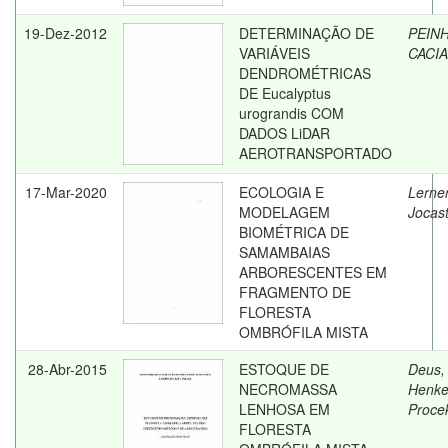
19-Dez-2012
DETERMINAÇÃO DE
PEIN
VARIÁVEIS
CACI
DENDROMÉTRICAS
DE Eucalyptus
urograndis COM
DADOS LiDAR
AEROTRANSPORTADO
17-Mar-2020
ECOLOGIA E
Lerner
MODELAGEM
Jocas
BIOMÉTRICA DE
SAMAMBAIAS
ARBORESCENTES EM
FRAGMENTO DE
FLORESTA
OMBRÓFILA MISTA
28-Abr-2015
ESTOQUE DE
Deus,
NECROMASSA
Henke
LENHOSA EM
Proce
FLORESTA