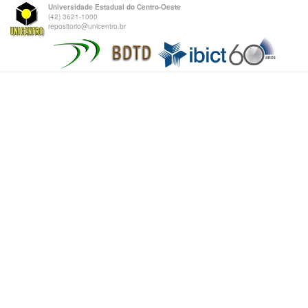
Universidade Estadual do Centro-Oeste
(42) 3621-1000
repositorio@unicentro.br