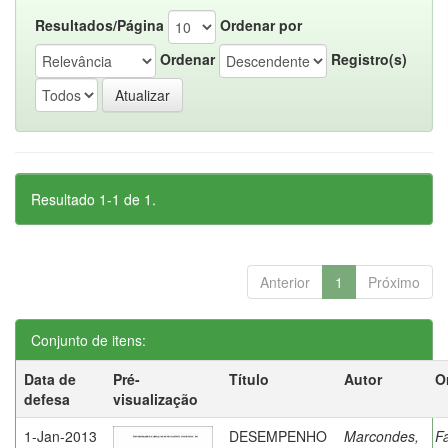
Resultados/Página
Ordenar por
Ordenar
Registro(s)
Resultado 1-1 de 1.
Anterior
1
Próximo
Conjunto de itens:
Data de
Pré-
Título
Autor
O
defesa
visualização
1-Jan-2013
DESEMPENHO
Marcondes,
Fa