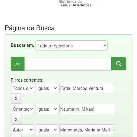
Página de Busca
Buscar em:
por
Filtros correntes: