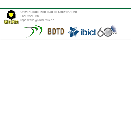
Universidade Estadual do Centro-Oeste
(42) 3621-1000
repositorio@unicentro.br