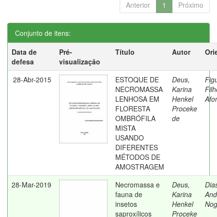
Anterior
1
Próximo
Conjunto de itens:
Data de
Pré-
Título
Autor
Ori
defesa
visualização
28-Abr-2015
ESTOQUE DE
Deus,
Fig
NECROMASSA
Karina
Filh
LENHOSA EM
Henkel
Afo
FLORESTA
Proceke
OMBRÓFILA
de
MISTA
USANDO
DIFERENTES
MÉTODOS DE
AMOSTRAGEM
28-Mar-2019
Necromassa e
Deus,
Dia
fauna de
Karina
And
insetos
Henkel
Nog
saproxílicos
Proceke