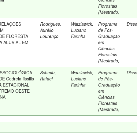
Florestais
(Mestrado)
RELAÇÔES
Rodrigues,
Watzlawick,
Programa
Diss
UM
Aurélio
Luciano
de Pós-
DE FLORESTA
Lourenço
Farinha
Graduação
A ALUVIAL EM
em
Ciências
Florestais
(Mestrado)
OSSOCIOLÓGICA
Schmitz,
Watzlawick,
Programa
Diss
Cedrela fissilis
Rafael
Luciano
de Pós-
TA ESTACIONAL
Farinha
Graduação
XTREMO OESTE
em
INA
Ciências
Florestais
(Mestrado)