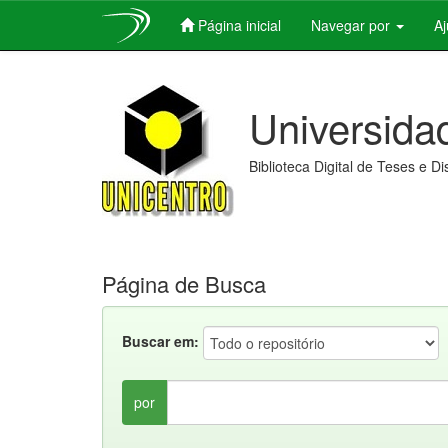
Página inicial
Navegar por
A
Skip
navigation
Universida
Biblioteca Digital de Teses e D
Página de Busca
Buscar em:
por