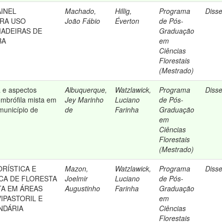
INEL
Machado,
Hillig,
Programa
Diss
RA USO
João Fábio
Éverton
de Pós-
ADEIRAS DE
Graduação
BA
em
Ciências
Florestais
(Mestrado)
ra e aspectos
Albuquerque,
Watzlawick,
Programa
Diss
 ombrófila mista em
Jey Marinho
Luciano
de Pós-
 município de
de
Farinha
Graduação
em
Ciências
Florestais
(Mestrado)
RÍSTICA E
Mazon,
Watzlawick,
Programa
Diss
CA DE FLORESTA
Joelmir
Luciano
de Pós-
TA EM ÁREAS
Augustinho
Farinha
Graduação
IPASTORIL E
em
NDÁRIA
Ciências
Florestais