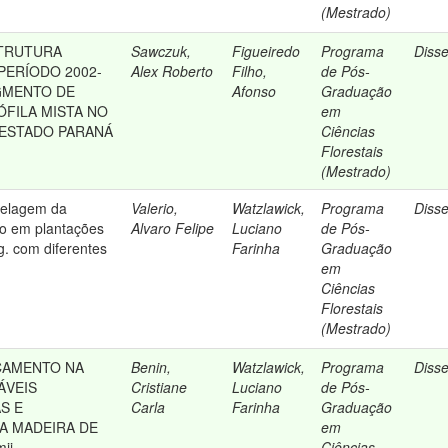
(Mestrado)
STRUTURA
Sawczuk,
Figueiredo
Programa
Diss
PERÍODO 2002-
Alex Roberto
Filho,
de Pós-
GMENTO DE
Afonso
Graduação
FILA MISTA NO
em
 ESTADO PARANÁ
Ciências
Florestais
(Mestrado)
delagem da
Valerio,
Watzlawick,
Programa
Diss
o em plantações
Alvaro Felipe
Luciano
de Pós-
ng. com diferentes
Farinha
Graduação
em
Ciências
Florestais
(Mestrado)
ÇAMENTO NA
Benin,
Watzlawick,
Programa
Diss
ÁVEIS
Cristiane
Luciano
de Pós-
S E
Carla
Farinha
Graduação
A MADEIRA DE
em
ii
Ciências