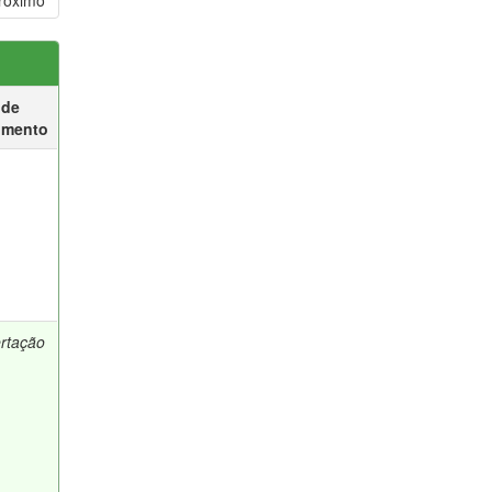
róximo
 de
umento
ertação