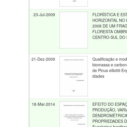
23-Jul-2009
FLORÍSTICA E E
HORIZONTAL NO 
2008 DE UM FRA
FLORESTA OMBRÓ
CENTRO-SUL DO
21-Dez-2009
Qualificação e mo
biomassa e carbon
de Pinus elliottii E
idades
18-Mar-2014
EFEITO DO ESPA
PRODUÇÃO, VARI
DENDROMÉTRICA
PROPRIEDADES D
Eucalyptus bentham