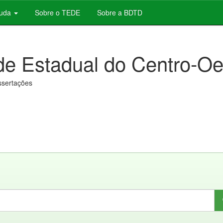
juda
Sobre o TEDE
Sobre a BDTD
de Estadual do Centro-Oe
issertações