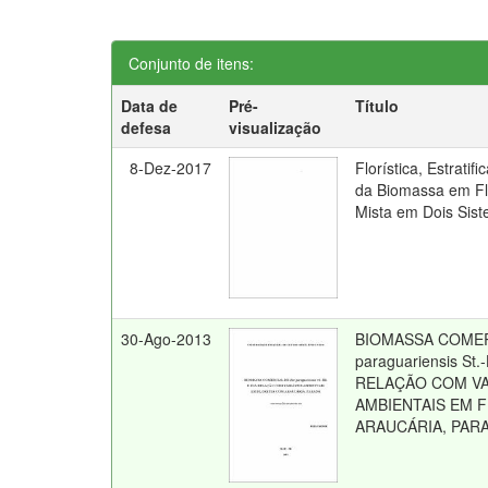
Conjunto de itens:
Data de
Pré-
Título
defesa
visualização
8-Dez-2017
Florística, Estrati
da Biomassa em Fl
Mista em Dois Sis
30-Ago-2013
BIOMASSA COMERC
paraguariensis St.-
RELAÇÃO COM VA
AMBIENTAIS EM 
ARAUCÁRIA, PAR