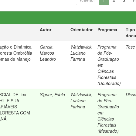
Anterior
1
2
3
P
Autor
Orientador
Programa
Tipo
doc
ficação e Dinâmica
Garcia,
Watzlawick,
Programa
Tese
oresta Ombrófila
Marcos
Luciano
de Pós-
temas de Manejo
Leandro
Farinha
Graduação
em
Ciências
Florestais
(Doutorado)
IAL DE Ilex
Signor, Pablo
Watzlawick,
Programa
Diss
Hil. E SUA
Luciano
de Pós-
RIÁVEIS
Farinha
Graduação
FLORESTA COM
em
ANÁ
Ciências
Florestais
(Mestrado)