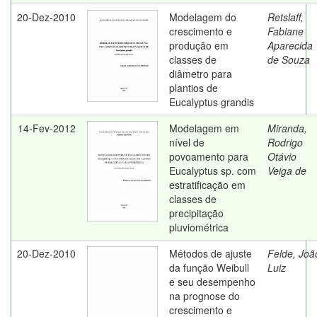
20-Dez-2010
Modelagem do
Retslaff,
crescimento e
Fabiane
produção em
Aparecida
classes de
de Souza
diâmetro para
plantios de
Eucalyptus grandis
14-Fev-2012
Modelagem em
Miranda,
nível de
Rodrigo
povoamento para
Otávio
Eucalyptus sp. com
Veiga de
estratificação em
classes de
precipitação
pluviométrica
20-Dez-2010
Métodos de ajuste
Felde, Joã
da função Weibull
Luiz
e seu desempenho
na prognose do
crescimento e