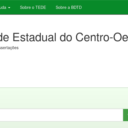
juda
Sobre o TEDE
Sobre a BDTD
de Estadual do Centro-Oe
issertações