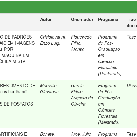
Autor
Orientador
Programa
Tipo
doc
O DE PADRÕES
Crisigiovanni,
Figueiredo
Programa
Tese
AIS EM IMAGENS
Enzo Luigi
Filho,
de Pós-
As POR
Afonso
Graduação
 MÁQUINA EM
em
FILA MISTA
Ciências
Florestais
(Doutorado)
RESCIMENTO DE
Marcolin,
Garcia,
Programa
Diss
tus benthamii,
Giovanna
Flávio
de Pós-
Augusto de
Graduação
S DE FOSFATOS
Oliveira
em
Ciências
Florestais
(Mestrado)
RTIFICIAIS E
Bonete,
Arce, Julio
Programa
Tese