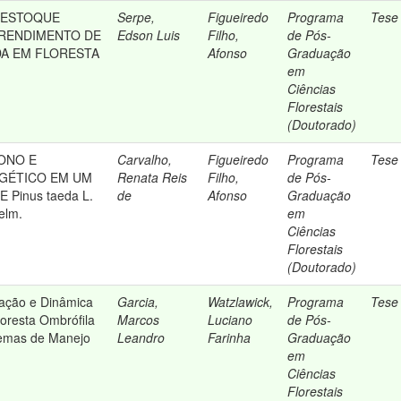
 ESTOQUE
Serpe,
Figueiredo
Programa
Tese
 RENDIMENTO DE
Edson Luis
Filho,
de Pós-
A EM FLORESTA
Afonso
Graduação
em
Ciências
Florestais
(Doutorado)
ONO E
Carvalho,
Figueiredo
Programa
Tese
GÉTICO EM UM
Renata Reis
Filho,
de Pós-
 Pinus taeda L.
de
Afonso
Graduação
gelm.
em
Ciências
Florestais
(Doutorado)
ficação e Dinâmica
Garcia,
Watzlawick,
Programa
Tese
oresta Ombrófila
Marcos
Luciano
de Pós-
temas de Manejo
Leandro
Farinha
Graduação
em
Ciências
Florestais