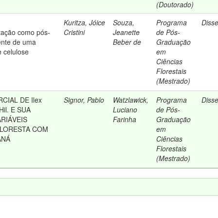
(Doutorado)
Kuritza, Jóice
Souza,
Programa
Diss
itação como pós-
Cristini
Jeanette
de Pós-
ente de uma
Beber de
Graduação
e celulose
em
Ciências
Florestais
(Mestrado)
IAL DE Ilex
Signor, Pablo
Watzlawick,
Programa
Diss
Hil. E SUA
Luciano
de Pós-
RIÁVEIS
Farinha
Graduação
FLORESTA COM
em
ANÁ
Ciências
Florestais
(Mestrado)