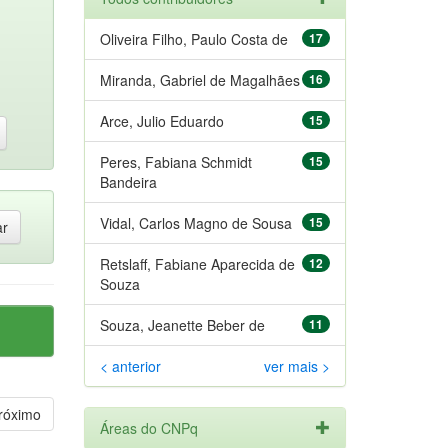
Oliveira Filho, Paulo Costa de
17
Miranda, Gabriel de Magalhães
16
Arce, Julio Eduardo
15
Peres, Fabiana Schmidt
15
Bandeira
Vidal, Carlos Magno de Sousa
15
Retslaff, Fabiane Aparecida de
12
Souza
Souza, Jeanette Beber de
11
< anterior
ver mais >
róximo
Áreas do CNPq