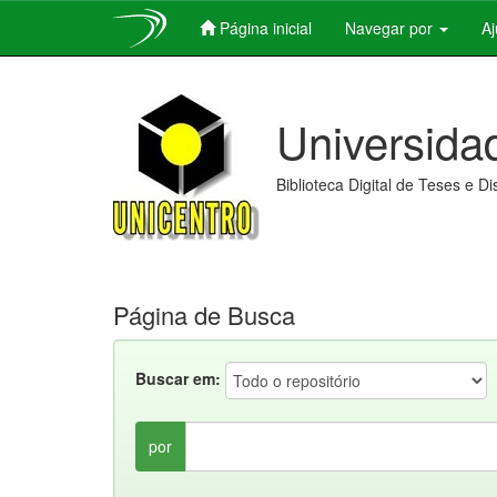
Página inicial
Navegar por
A
Skip
navigation
Universida
Biblioteca Digital de Teses e D
Página de Busca
Buscar em:
por