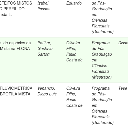
FEITOS MISTOS
Izabel
Eduardo
de Pós-
O PERFIL DO
Passos
Graduação
eda L.
em
Ciências
Florestais
(Doutorado)
al de espécies da
Pottker,
Oliveira
Programa
Diss
a Mista na FLONA
Gustavo
Filho,
de Pós-
Sartori
Paulo
Graduação
Costa de
em
Ciências
Florestais
(Mestrado)
 PLUVIOMÉTRICA
Venancio,
Oliveira
Programa
Tese
BRÓFILA MISTA
Diego Luis
Filho,
de Pós-
Paulo
Graduação
Costa de
em
Ciências
Florestais
(Doutorado)