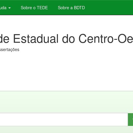
juda
Sobre o TEDE
Sobre a BDTD
de Estadual do Centro-Oe
issertações