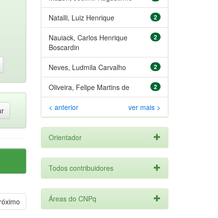
Natalli, Luiz Henrique
2
Nauiack, Carlos Henrique
2
Boscardin
Neves, Ludmila Carvalho
2
Oliveira, Felipe Martins de
2
< anterior
ver mais >
Orientador
Todos contribuidores
Áreas do CNPq
róximo