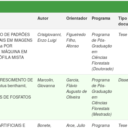
Autor
Orientador
Programa
Tipo
doc
O DE PADRÕES
Crisigiovanni,
Figueiredo
Programa
Tese
AIS EM IMAGENS
Enzo Luigi
Filho,
de Pós-
As POR
Afonso
Graduação
 MÁQUINA EM
em
FILA MISTA
Ciências
Florestais
(Doutorado)
RESCIMENTO DE
Marcolin,
Garcia,
Programa
Diss
tus benthamii,
Giovanna
Flávio
de Pós-
Augusto de
Graduação
S DE FOSFATOS
Oliveira
em
Ciências
Florestais
(Mestrado)
RTIFICIAIS E
Bonete,
Arce, Julio
Programa
Tese