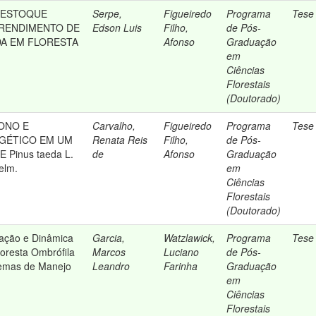
 ESTOQUE
Serpe,
Figueiredo
Programa
Tese
 RENDIMENTO DE
Edson Luis
Filho,
de Pós-
A EM FLORESTA
Afonso
Graduação
em
Ciências
Florestais
(Doutorado)
ONO E
Carvalho,
Figueiredo
Programa
Tese
GÉTICO EM UM
Renata Reis
Filho,
de Pós-
 Pinus taeda L.
de
Afonso
Graduação
gelm.
em
Ciências
Florestais
(Doutorado)
ficação e Dinâmica
Garcia,
Watzlawick,
Programa
Tese
oresta Ombrófila
Marcos
Luciano
de Pós-
temas de Manejo
Leandro
Farinha
Graduação
em
Ciências
Florestais