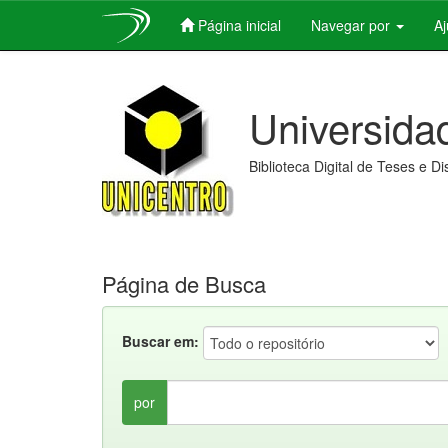
Página inicial
Navegar por
A
Skip
navigation
Universida
Biblioteca Digital de Teses e D
Página de Busca
Buscar em:
por