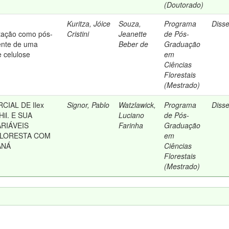
(Doutorado)
Kuritza, Jóice
Souza,
Programa
Diss
itação como pós-
Cristini
Jeanette
de Pós-
ente de uma
Beber de
Graduação
e celulose
em
Ciências
Florestais
(Mestrado)
IAL DE Ilex
Signor, Pablo
Watzlawick,
Programa
Diss
Hil. E SUA
Luciano
de Pós-
RIÁVEIS
Farinha
Graduação
FLORESTA COM
em
ANÁ
Ciências
Florestais
(Mestrado)