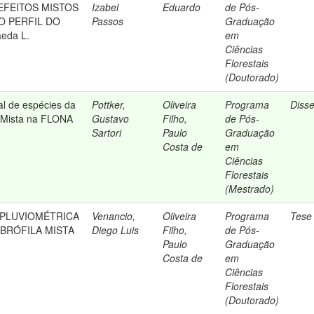
FEITOS MISTOS
Izabel
Eduardo
de Pós-
O PERFIL DO
Passos
Graduação
eda L.
em
Ciências
Florestais
(Doutorado)
al de espécies da
Pottker,
Oliveira
Programa
Diss
a Mista na FLONA
Gustavo
Filho,
de Pós-
Sartori
Paulo
Graduação
Costa de
em
Ciências
Florestais
(Mestrado)
 PLUVIOMÉTRICA
Venancio,
Oliveira
Programa
Tese
BRÓFILA MISTA
Diego Luis
Filho,
de Pós-
Paulo
Graduação
Costa de
em
Ciências
Florestais
(Doutorado)