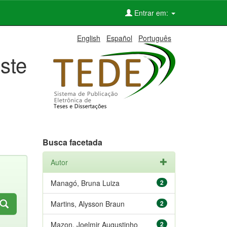
Entrar em:
English
Español
Português
ste
Busca facetada
Autor
Managó, Bruna Luiza
2
Martins, Alysson Braun
2
Mazon, Joelmir Augustinho
2