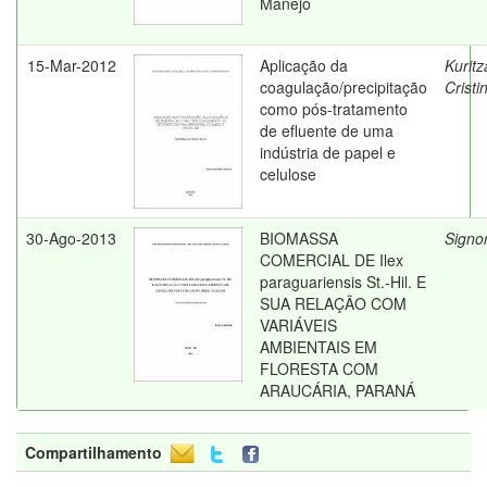
Manejo
15-Mar-2012
Aplicação da
Kuritz
coagulação/precipitação
Cristin
como pós-tratamento
de efluente de uma
indústria de papel e
celulose
30-Ago-2013
BIOMASSA
Signor
COMERCIAL DE Ilex
paraguariensis St.-Hil. E
SUA RELAÇÃO COM
VARIÁVEIS
AMBIENTAIS EM
FLORESTA COM
ARAUCÁRIA, PARANÁ
Compartilhamento