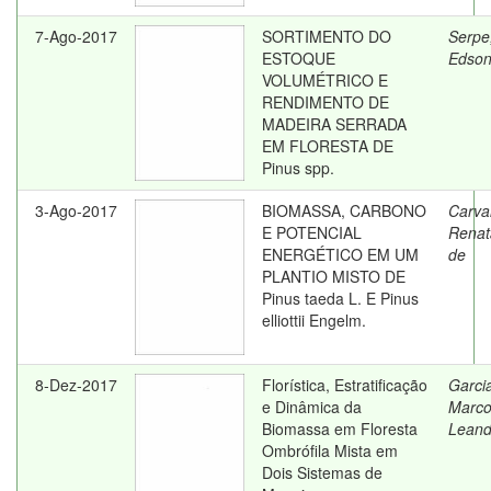
7-Ago-2017
SORTIMENTO DO
Serpe
ESTOQUE
Edson
VOLUMÉTRICO E
RENDIMENTO DE
MADEIRA SERRADA
EM FLORESTA DE
Pinus spp.
3-Ago-2017
BIOMASSA, CARBONO
Carva
E POTENCIAL
Renat
ENERGÉTICO EM UM
de
PLANTIO MISTO DE
Pinus taeda L. E Pinus
elliottii Engelm.
8-Dez-2017
Florística, Estratificação
Garci
e Dinâmica da
Marc
Biomassa em Floresta
Leand
Ombrófila Mista em
Dois Sistemas de