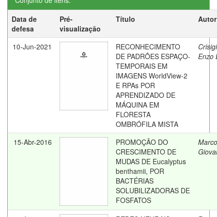
Conjunto de itens:
Data de
Pré-
Título
Autor
defesa
visualização
10-Jun-2021
RECONHECIMENTO
Crisig
DE PADRÕES ESPAÇO-
Enzo 
TEMPORAIS EM
IMAGENS WorldView-2
E RPAs POR
APRENDIZADO DE
MÁQUINA EM
FLORESTA
OMBRÓFILA MISTA
15-Abr-2016
PROMOÇÃO DO
Marcol
CRESCIMENTO DE
Giova
MUDAS DE Eucalyptus
benthamii, POR
BACTÉRIAS
SOLUBILIZADORAS DE
FOSFATOS