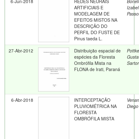
6-Jun-2018
REDES NEURAIS
Bonet
ARTIFICIAIS E
Izabel
MODELAGEM DE
Passo
EFEITOS MISTOS NA
DESCRIÇÃO DO
PERFIL DO FUSTE DE
Pinus taeda L.
27-Abr-2012
Distribuição espacial de
Pottke
espécies da Floresta
Gusta
Ombrófila Mista na
Sartor
FLONA de Irati, Paraná
6-Abr-2018
INTERCEPTAÇÃO
Venan
PLUVIOMÉTRICA NA
Diego
FLORESTA
OMBRÓFILA MISTA