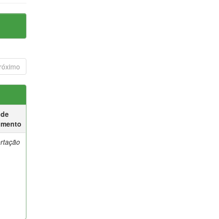
róximo
 de
umento
ertação