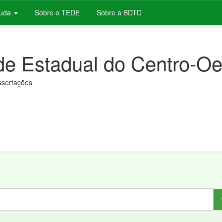
juda
Sobre o TEDE
Sobre a BDTD
de Estadual do Centro-Oe
issertações