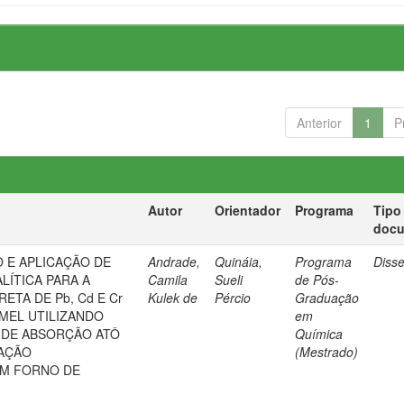
Anterior
1
P
Autor
Orientador
Programa
Tipo
doc
 E APLICAÇÃO DE
Andrade,
Quináia,
Programa
Diss
LÍTICA PARA A
Camila
Sueli
de Pós-
ETA DE Pb, Cd E Cr
Kulek de
Pércio
Graduação
MEL UTILIZANDO
em
 DE ABSORÇÃO ATÔ
Química
ZAÇÃO
(Mestrado)
EM FORNO DE