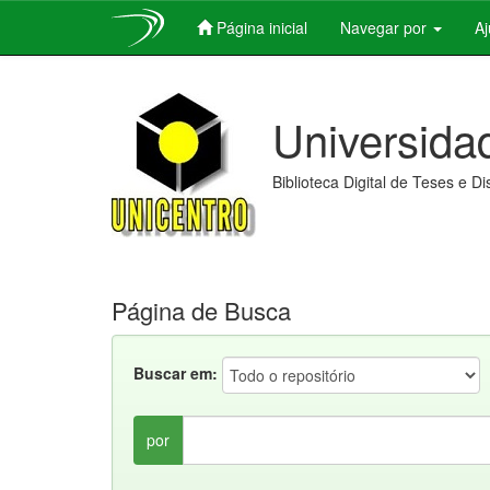
Página inicial
Navegar por
A
Skip
navigation
Universida
Biblioteca Digital de Teses e D
Página de Busca
Buscar em:
por