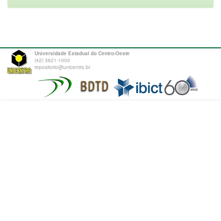
Universidade Estadual do Centro-Oeste
(42) 3621-1000
repositorio@unicentro.br