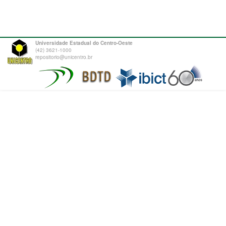
Universidade Estadual do Centro-Oeste
(42) 3621-1000
repositorio@unicentro.br