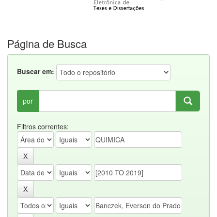
Página de Busca
Buscar em:
por
Filtros correntes: