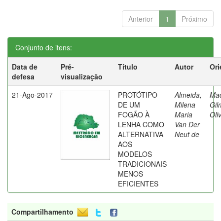
Anterior
1
Próximo
Conjunto de itens:
Data de
Pré-
Título
Autor
Ori
defesa
visualização
21-Ago-2017
PROTÓTIPO
Almeida,
Ma
DE UM
Milena
Gil
FOGÃO À
Maria
Oli
LENHA COMO
Van Der
ALTERNATIVA
Neut de
AOS
MODELOS
TRADICIONAIS
MENOS
EFICIENTES
Compartilhamento