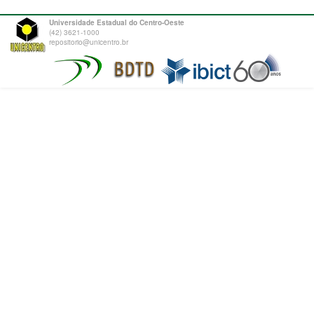
Universidade Estadual do Centro-Oeste
(42) 3621-1000
repositorio@unicentro.br