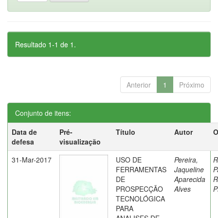
Resultado 1-1 de 1.
Anterior
1
Próximo
Conjunto de itens:
Data de
Pré-
Título
Autor
O
defesa
visualização
31-Mar-2017
USO DE
Pereira,
R
FERRAMENTAS
Jaqueline
P
DE
Aparecida
R
PROSPECÇÃO
Alves
P
TECNOLÓGICA
PARA