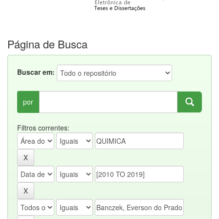
Página de Busca
Buscar em:
por
Filtros correntes: