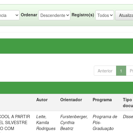
Ordenar
Registro(s)
Anterior
1
P
Autor
Orientador
Programa
Tipo
doc
OOL A PARTIR
Leite,
Furstenberger,
Programa de
Diss
EL SILVESTRE
Kamila
Cynthia
Pós-
ÃO COM
Rodrigues
Beatriz
Graduação