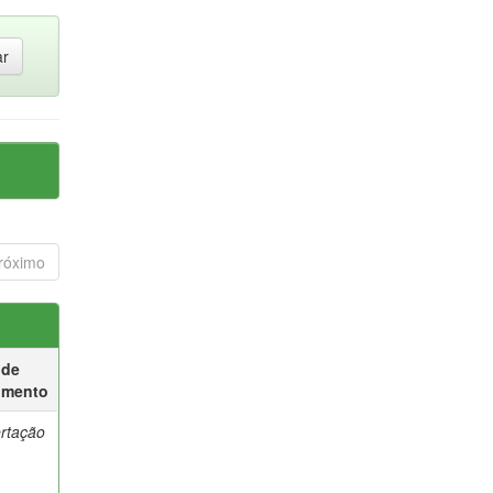
róximo
 de
umento
ertação