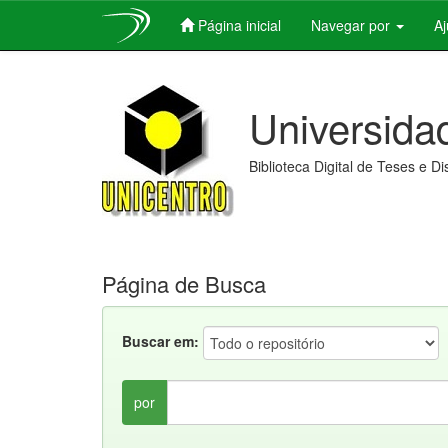
Página inicial
Navegar por
A
Skip
navigation
Universida
Biblioteca Digital de Teses e D
Página de Busca
Buscar em:
por