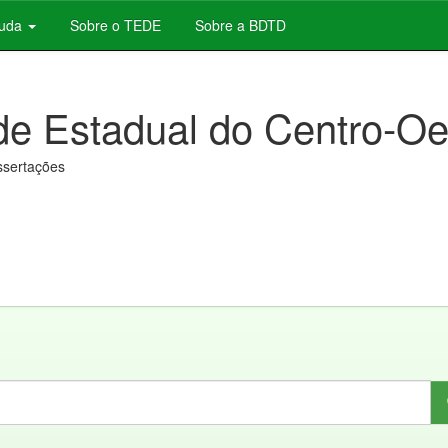
juda
Sobre o TEDE
Sobre a BDTD
de Estadual do Centro-Oe
issertações