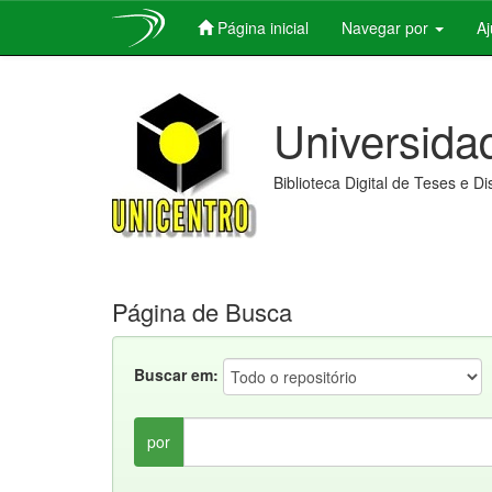
Página inicial
Navegar por
A
Skip
navigation
Universida
Biblioteca Digital de Teses e D
Página de Busca
Buscar em:
por