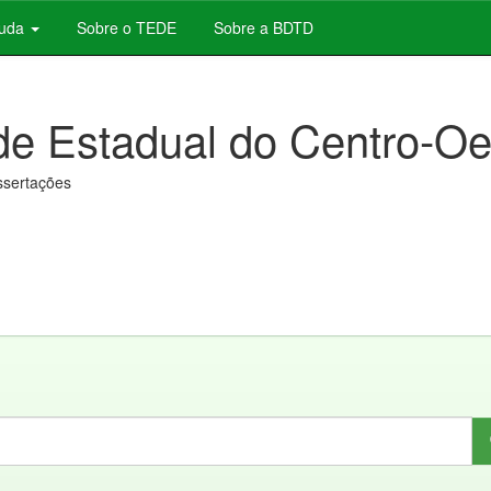
juda
Sobre o TEDE
Sobre a BDTD
de Estadual do Centro-Oe
issertações