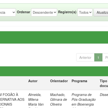
Ordenar
Registro(s)
Anterior
1
P
Autor
Orientador
Programa
Tipo
doc
M FOGÃO À
Almeida,
Machado,
Programa de
Diss
ERNATIVA AOS
Milena
Gilmara de
Pós-Graduação
IONAIS
Maria Van
Oliveira
em Bioenergia