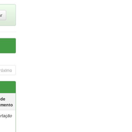
róximo
 de
umento
ertação