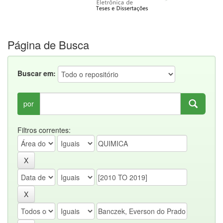
Página de Busca
Buscar em:
por
Filtros correntes: