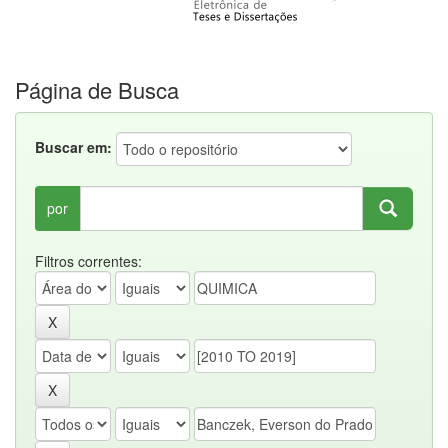
Página de Busca
Buscar em:
por
Filtros correntes: