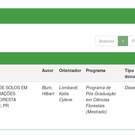
Anterior
1
P
Autor
Orientador
Programa
Tipo
doc
DE SOLOS EM
Blum,
Lombardi,
Programa de
Diss
MAÇÕES
Hilbert
Katia
Pós-Graduação
LORESTA
Cylene
em Ciências
, PR
Florestais
(Mestrado)