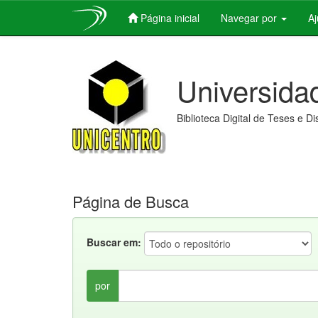
Página inicial
Navegar por
A
Skip
navigation
Universida
Biblioteca Digital de Teses e D
Página de Busca
Buscar em:
por