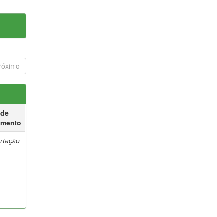
róximo
 de
umento
ertação