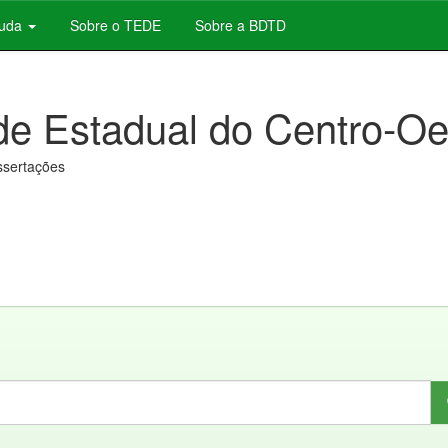
juda
Sobre o TEDE
Sobre a BDTD
de Estadual do Centro-Oe
issertações