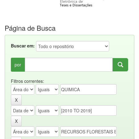
Página de Busca
Buscar em:
por
Filtros correntes: