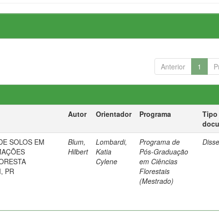
Anterior
1
P
Autor
Orientador
Programa
Tipo
doc
DE SOLOS EM
Blum,
Lombardi,
Programa de
Diss
MAÇÕES
Hilbert
Katia
Pós-Graduação
LORESTA
Cylene
em Ciências
, PR
Florestais
(Mestrado)