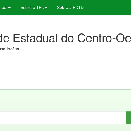
juda
Sobre o TEDE
Sobre a BDTD
de Estadual do Centro-Oe
issertações