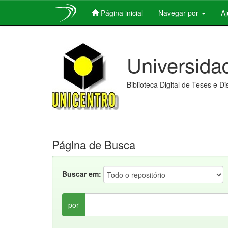
Página inicial
Navegar por
A
Skip
navigation
Universida
Biblioteca Digital de Teses e D
Página de Busca
Buscar em:
por