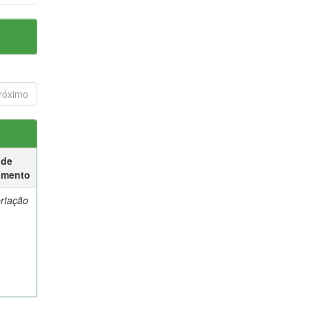
róximo
 de
umento
ertação