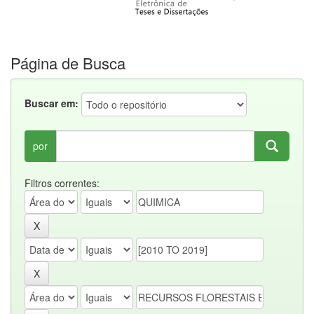
Página de Busca
Buscar em:
por
Filtros correntes: