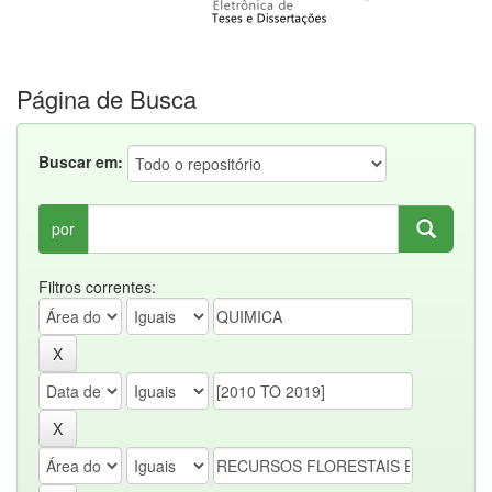
Página de Busca
Buscar em:
por
Filtros correntes: