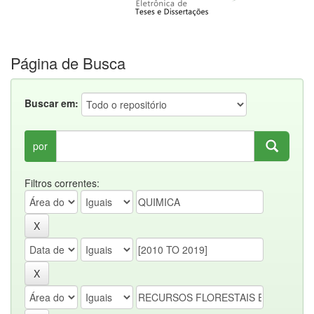
Página de Busca
Buscar em:
por
Filtros correntes: