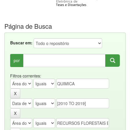
Página de Busca
Buscar em:
por
Filtros correntes: