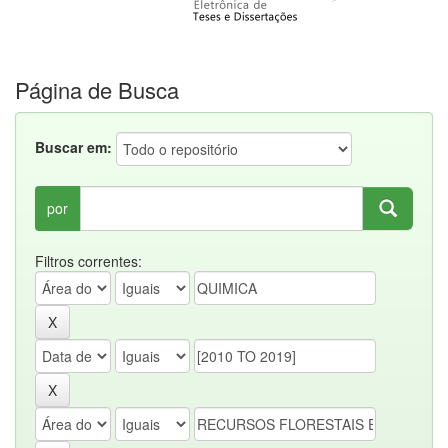
Página de Busca
Buscar em:
por
Filtros correntes: