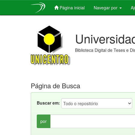
Página inicial
Navegar por
A
Skip
navigation
Universida
Biblioteca Digital de Teses e D
Página de Busca
Buscar em:
por