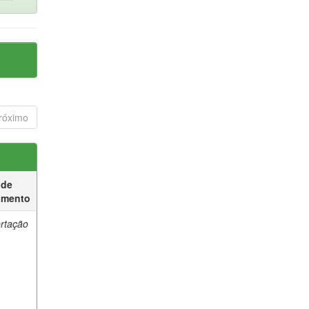
róximo
 de
umento
ertação