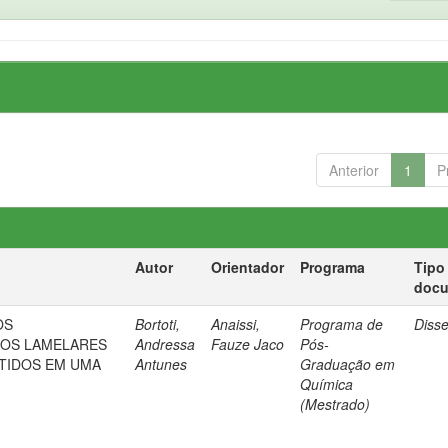
Anterior
1
P
Autor
Orientador
Programa
Tipo
doc
OS
Bortoti,
Anaissi,
Programa de
Diss
IDOS LAMELARES
Andressa
Fauze Jaco
Pós-
OBTIDOS EM UMA
Antunes
Graduação em
Química
(Mestrado)