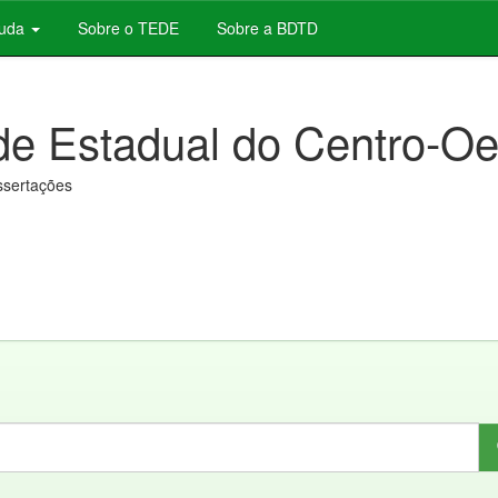
juda
Sobre o TEDE
Sobre a BDTD
de Estadual do Centro-Oe
issertações