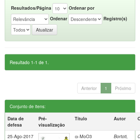
Resultados/Página
Ordenar por
Ordenar
Registro(s)
Resultado 1-1 de 1.
Anterior
1
Próximo
Conjunto de itens:
Data de
Pré-
Título
Autor
O
defesa
visualização
25-Ago-2017
α-MoO3
Bortoti,
C