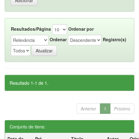
Resultados/Página
Ordenar por
Ordenar
Registro(s)
Resultado 1-1 de 1.
Anterior
1
Próximo
Conjunto de itens:
Data de
Pré-
Título
Autor
Orie