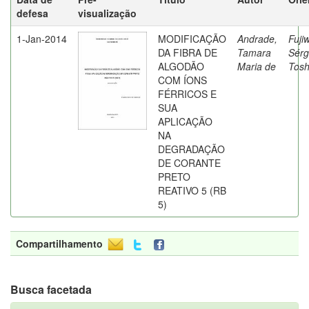
defesa
visualização
1-Jan-2014
MODIFICAÇÃO
Andrade,
Fuji
DA FIBRA DE
Tamara
Sérg
ALGODÃO
Maria de
Tosh
COM ÍONS
FÉRRICOS E
SUA
APLICAÇÃO
NA
DEGRADAÇÃO
DE CORANTE
PRETO
REATIVO 5 (RB
5)
Compartilhamento
Busca facetada