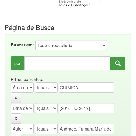
Página de Busca
Buscar em:
por
Filtros correntes: