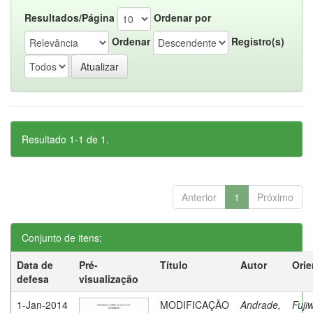
Resultados/Página
Ordenar por
Ordenar
Registro(s)
Resultado 1-1 de 1.
Anterior
1
Próximo
Conjunto de itens:
Data de
Pré-
Título
Autor
Orie
defesa
visualização
1-Jan-2014
MODIFICAÇÃO
Andrade,
Fuji