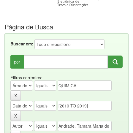
Página de Busca
Buscar em:
por
Filtros correntes: