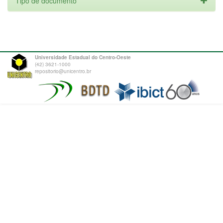
Tipo de documento
Universidade Estadual do Centro-Oeste
(42) 3621-1000
repositorio@unicentro.br