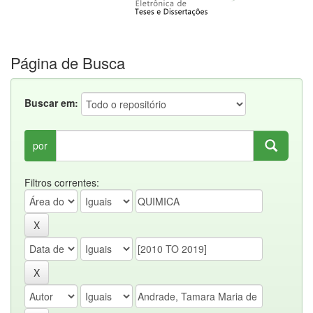
Página de Busca
Buscar em:
por
Filtros correntes: