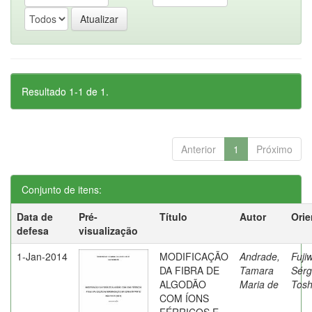
Resultado 1-1 de 1.
Anterior
1
Próximo
Conjunto de itens:
Data de
Pré-
Título
Autor
Orie
defesa
visualização
1-Jan-2014
MODIFICAÇÃO
Andrade,
Fuji
DA FIBRA DE
Tamara
Sérg
ALGODÃO
Maria de
Tosh
COM ÍONS