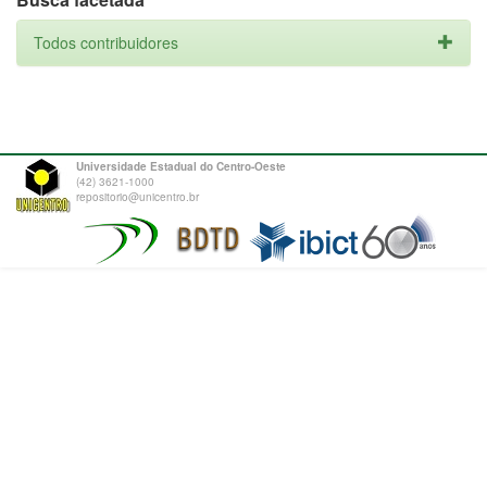
Todos contribuidores
Universidade Estadual do Centro-Oeste
(42) 3621-1000
repositorio@unicentro.br