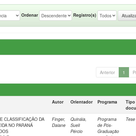
Ordenar
Registro(s)
Anterior
1
P
Autor
Orientador
Programa
Tipo
doc
E CLASSIFICAÇÃO DA
Finger,
Quináia,
Programa
Tese
IDA NO PARANÁ
Daiane
Sueli
de Pós-
ODOS
Pércio
Graduação