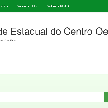
juda
Sobre o TEDE
Sobre a BDTD
de Estadual do Centro-Oe
issertações