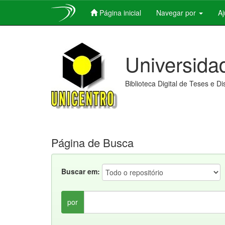
Página inicial
Navegar por
A
Skip
navigation
Universida
Biblioteca Digital de Teses e D
Página de Busca
Buscar em:
por