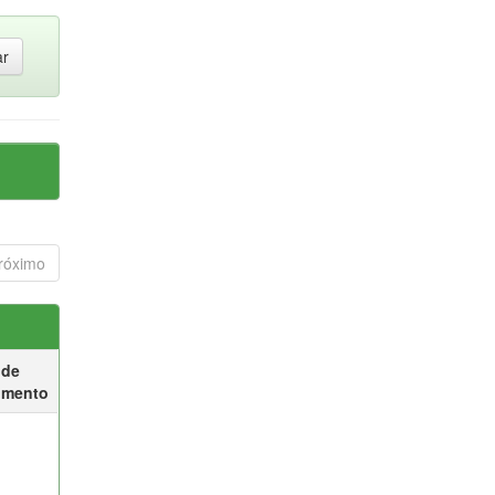
róximo
 de
umento