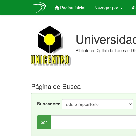
Página inicial
Navegar por
A
Skip
navigation
Universida
Biblioteca Digital de Teses e D
Página de Busca
Buscar em:
por