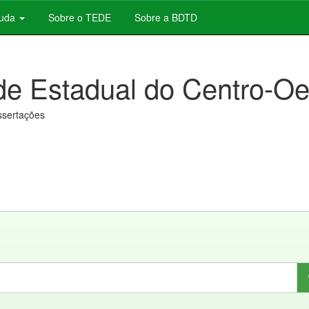
juda
Sobre o TEDE
Sobre a BDTD
de Estadual do Centro-Oe
issertações