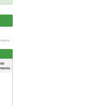
róximo
 de
umento