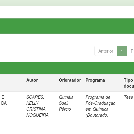
Anterior
1
P
Autor
Orientador
Programa
Tipo
doc
 E
SOARES,
Quináia,
Programa de
Tese
 DA
KELLY
Sueli
Pós-Graduação
a
CRISTINA
Pércio
em Química
NOGUEIRA
(Doutorado)