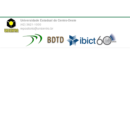
Universidade Estadual do Centro-Oeste
(42) 3621-1000
repositorio@unicentro.br