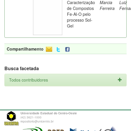
Caracterização
Marcia
Luiz
de Compostos
Ferreira
Ferna
Fe-Al-O pelo
processo Sol-
Gel
Compartilhamento
Busca facetada
Todos contribuidores
Universidade Estadual do Centro-Oeste
(42) 3621-1000
repositorio@unicentro.br