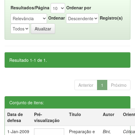
Resultados/Página
Ordenar por
Ordenar
Registro(s)
Resultado 1-1 de 1.
Anterior
1
Próximo
Conjunto de itens:
Data de
Pré-
Título
Autor
Orien
defesa
visualização
1-Jan-2009
Preparação e
Bini,
Cótica