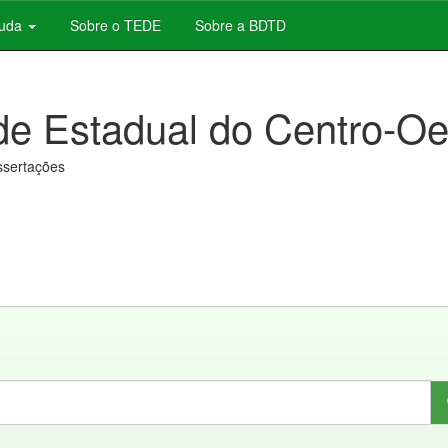
juda
Sobre o TEDE
Sobre a BDTD
de Estadual do Centro-Oe
issertações