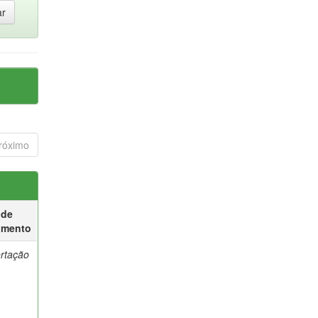
róximo
 de
umento
ertação