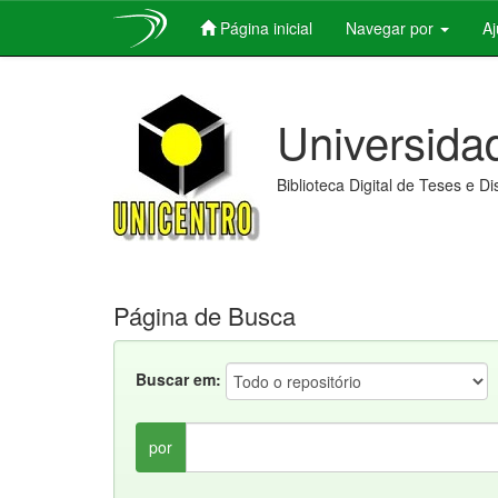
Página inicial
Navegar por
A
Skip
navigation
Universida
Biblioteca Digital de Teses e D
Página de Busca
Buscar em:
por