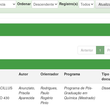
Ordenar
Registro(s)
Anterior
1
P
Autor
Orientador
Programa
Tipo
doc
ACILLUS
Anunziato,
Rodrigues,
Programa de Pós-
Diss
Priscila
Paulo
Graduação em
O 430
Aparecida
Rogério
Química (Mestrado)
Pinto