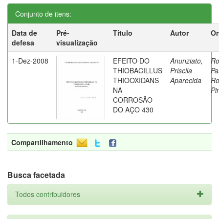
Conjunto de itens:
Data de
Pré-
Título
Autor
Or
defesa
visualização
1-Dez-2008
EFEITO DO
Anunziato,
Ro
THIOBACILLUS
Priscila
Pa
THIOOXIDANS
Aparecida
Ro
NA
Pi
CORROSÃO
DO AÇO 430
Compartilhamento
Busca facetada
Todos contribuidores