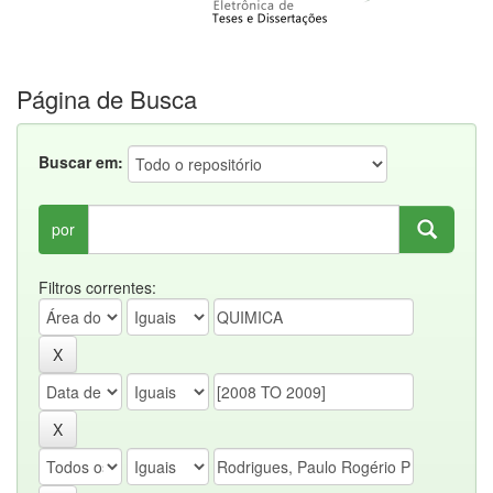
Página de Busca
Buscar em:
por
Filtros correntes: