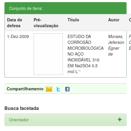
Conjunto de itens:
Data de
Pré-
Título
Autor
defesa
visualização
1-Dez-2009
ESTUDO DA
Moraes,
F
CORROSÃO
Jeferson
C
MICROBIOLÓGICA
Egner
B
NO AÇO
de
INOXIDÁVEL 316
EM Na2SO4 0,5
mol Lˉ¹
Compartilhamento
Busca facetada
Orientador