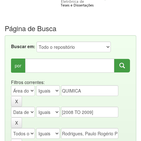
Página de Busca
Buscar em:
por
Filtros correntes: