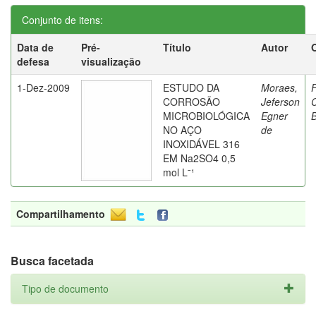
Conjunto de itens:
Data de
Pré-
Título
Autor
defesa
visualização
1-Dez-2009
ESTUDO DA
Moraes,
F
CORROSÃO
Jeferson
C
MICROBIOLÓGICA
Egner
B
NO AÇO
de
INOXIDÁVEL 316
EM Na2SO4 0,5
mol Lˉ¹
Compartilhamento
Busca facetada
Tipo de documento