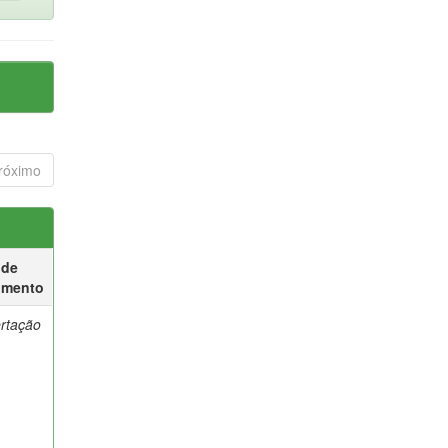
róximo
 de
umento
ertação