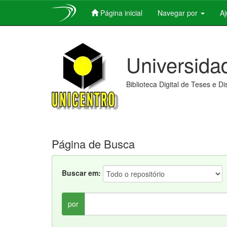
Página inicial
Navegar por
A
Skip
navigation
Universida
Biblioteca Digital de Teses e D
Página de Busca
Buscar em:
por