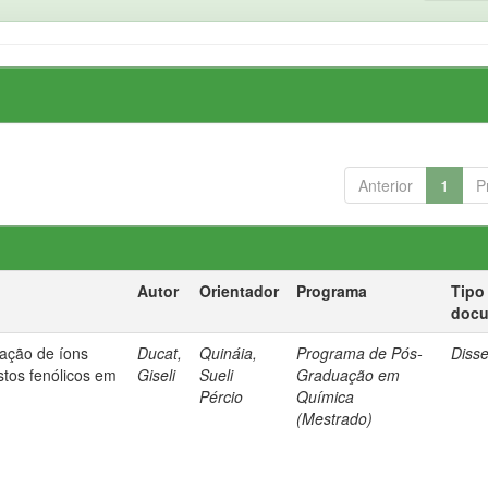
Anterior
1
P
Autor
Orientador
Programa
Tipo
doc
lação de íons
Ducat,
Quináia,
Programa de Pós-
Diss
tos fenólicos em
Giseli
Sueli
Graduação em
Pércio
Química
(Mestrado)