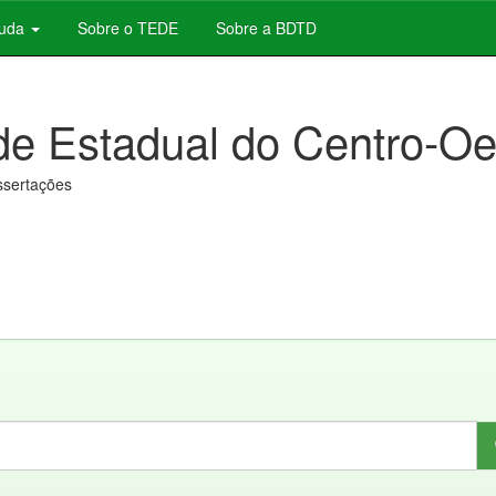
juda
Sobre o TEDE
Sobre a BDTD
de Estadual do Centro-Oe
issertações