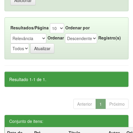
Resultados/Página
Ordenar por
Ordenar
Registro(s)
Resultado 1-1 de 1.
Anterior
1
Próximo
Conjunto de itens:
Data de
Pré-
Título
Autor
Ori