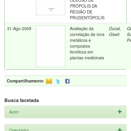
OLEOSO DE
PRÓPOLIS DA
REGIÃO DE
PRUDENTÓPOLIS
31-Ago-2009
Avaliação da
Ducat,
Qu
correlação de íons
Giseli
Su
metálicos e
Pé
compostos
fenólicos em
plantas medicinais
Compartilhamento
Busca facetada
Autor
Orientador