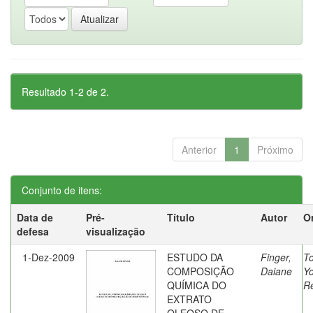
Resultado 1-2 de 2.
Anterior
1
Próximo
Conjunto de itens:
Data de
Pré-
Título
Autor
O
defesa
visualização
1-Dez-2009
ESTUDO DA
Finger,
To
COMPOSIÇÃO
Daiane
Y
QUÍMICA DO
R
EXTRATO