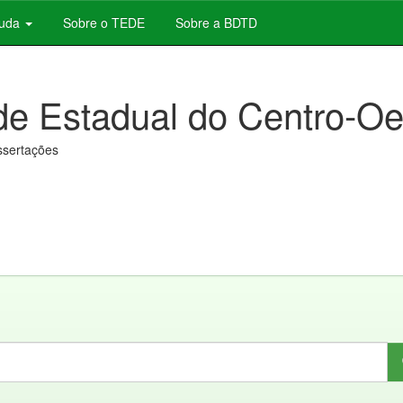
juda
Sobre o TEDE
Sobre a BDTD
de Estadual do Centro-Oe
issertações