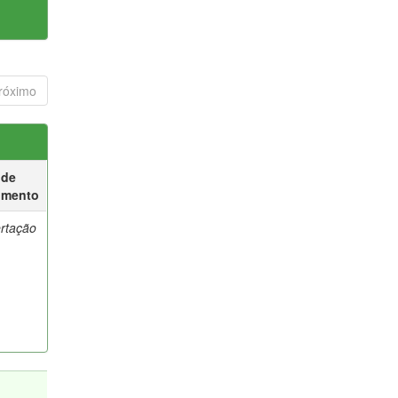
róximo
 de
umento
ertação