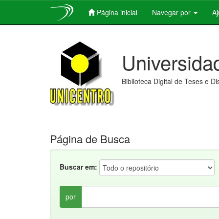
Página inicial
Navegar por
A
Skip
navigation
Universida
Biblioteca Digital de Teses e D
Página de Busca
Buscar em:
por