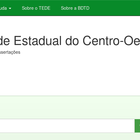
juda
Sobre o TEDE
Sobre a BDTD
de Estadual do Centro-Oe
issertações