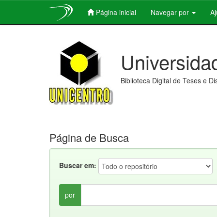
Página inicial
Navegar por
A
Skip
navigation
Universida
Biblioteca Digital de Teses e D
Página de Busca
Buscar em:
por