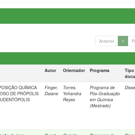
Anterior
1
P
Autor
Orientador
Programa
Tipo
doc
POSIÇÃO QUÍMICA
Finger,
Torres,
Programa de
Diss
OSO DE PRÓPOLIS
Daiane
Yohandra
Pós-Graduação
RUDENTÓPOLIS
Reyes
em Química
(Mestrado)