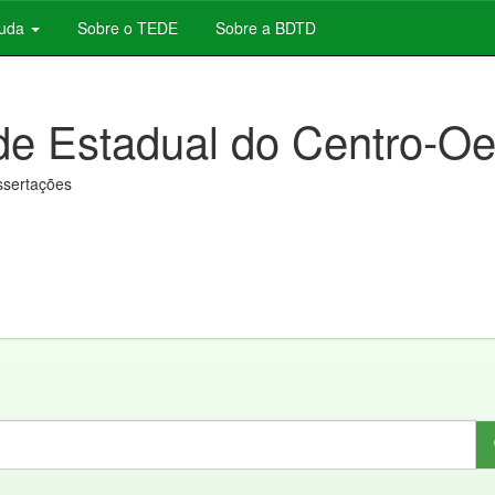
juda
Sobre o TEDE
Sobre a BDTD
de Estadual do Centro-Oe
issertações