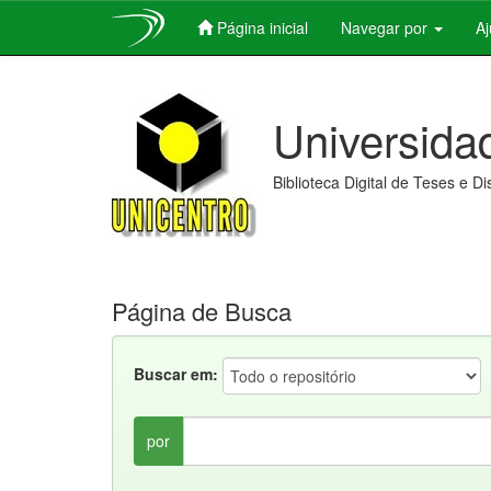
Página inicial
Navegar por
A
Skip
navigation
Universida
Biblioteca Digital de Teses e D
Página de Busca
Buscar em:
por