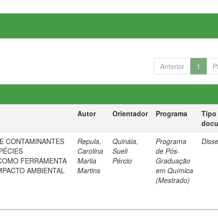
Anterior
1
P
Autor
Orientador
Programa
Tipo
doc
DE CONTAMINANTES
Repula,
Quináia,
Programa
Diss
PÉCIES
Carolina
Sueli
de Pós-
 COMO FERRAMENTA
Marlia
Pércio
Graduação
MPACTO AMBIENTAL
Martins
em Química
(Mestrado)