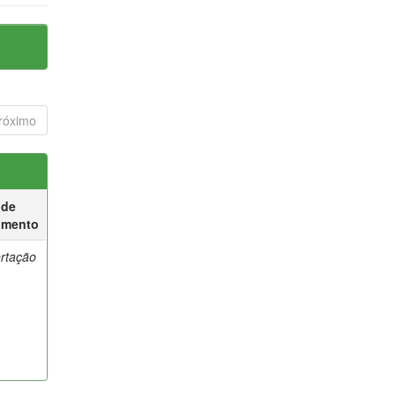
róximo
 de
umento
ertação