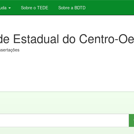
juda
Sobre o TEDE
Sobre a BDTD
de Estadual do Centro-Oe
issertações