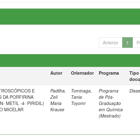
Anterior
1
P
Autor
Orientador
Programa
Tipo
doc
TROSCÓPICOS E
Padilha,
Tominaga,
Programa
Diss
 DA PORFIRINA
Zelí
Tania
de Pós-
- METIL -4- PIRIDIL)
Maria
Toyomi
Graduação
IO MICELAR
Krause
em Química
(Mestrado)