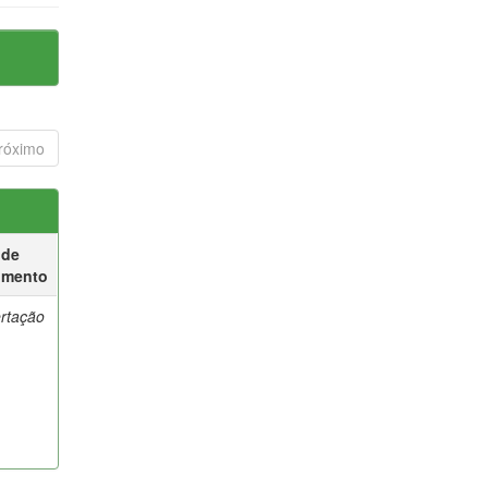
róximo
 de
umento
ertação