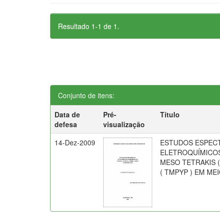
Resultado 1-1 de 1.
Conjunto de itens:
Data de
Pré-
Título
defesa
visualização
14-Dez-2009
ESTUDOS ESPEC
ELETROQUÍMICOS
MESO TETRAKIS (N
( TMPYP ) EM ME